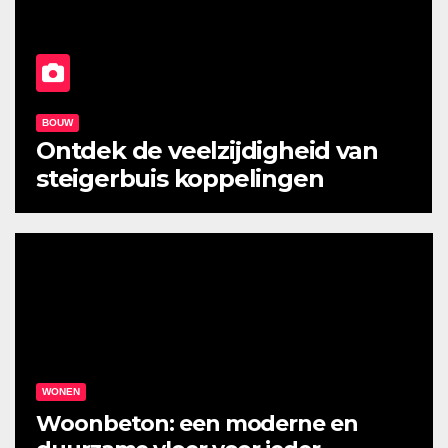
WONEN
Waarom plinten van MDF zo
populair zijn bij Gek Op Hout
WONEN
Woonbeton: een moderne en