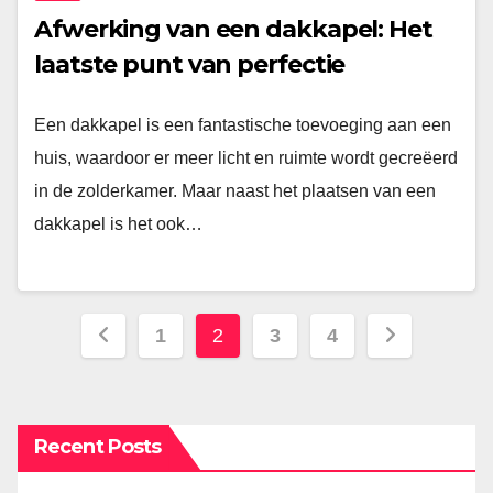
Afwerking van een dakkapel: Het
laatste punt van perfectie
Een dakkapel is een fantastische toevoeging aan een
huis, waardoor er meer licht en ruimte wordt gecreëerd
in de zolderkamer. Maar naast het plaatsen van een
dakkapel is het ook…
Berichten
1
2
3
4
paginering
Recent Posts