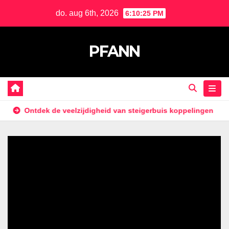
Naar
do. aug 6th, 2026
6:10:26 PM
de
inhoud
PFANN
springen
k de veelzijdigheid van steigerbuis koppelingen
Waarom pl