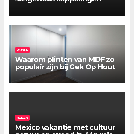
WONEN
Waarom plinten van MDF zo
populair zijn bij Gek Op Hout
REIZEN
Mexico vakantie met cultuur