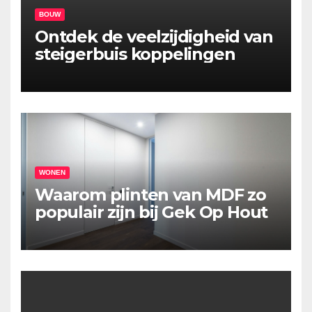
BOUW
Ontdek de veelzijdigheid van
steigerbuis koppelingen
WONEN
Waarom plinten van MDF zo
populair zijn bij Gek Op Hout