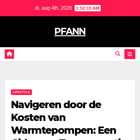
Naar
di. aug 4th, 2026
1:52:16 AM
de
inhoud
PFANN
springen
LIFESTYLE
Navigeren door de
Kosten van
Warmtepompen: Een