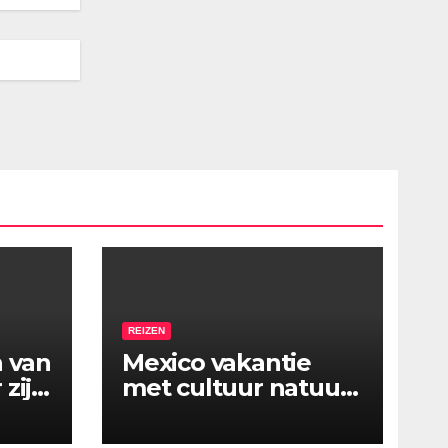
REIZEN
 van
Mexico vakantie
zijn
met cultuur natuur
en strand in één reis