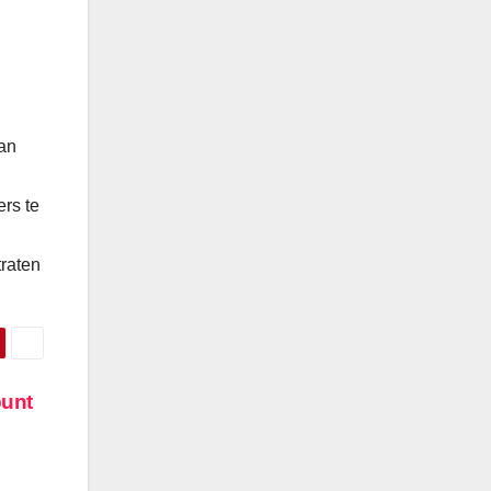
an
rs te
traten
punt