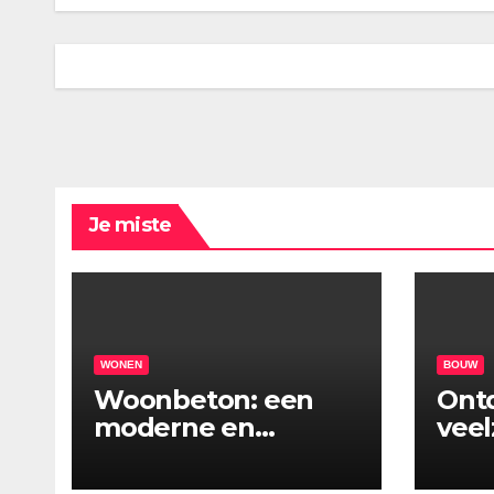
Je miste
WONEN
BOUW
Woonbeton: een
Ont
moderne en
veel
duurzame vloer
stei
voor ieder interieur
kop