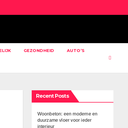
ELIJK
GEZONDHEID
AUTO’S
Recent Posts
Woonbeton: een moderne en
duurzame vloer voor ieder
interieur