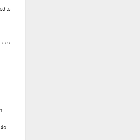
ed te
rdoor
n
gde