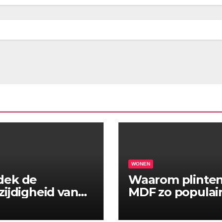
WONEN
dek de
Waarom plinten
zijdigheid van
MDF zo populair 
gerbuis
bij Gek Op Hout
pelingen