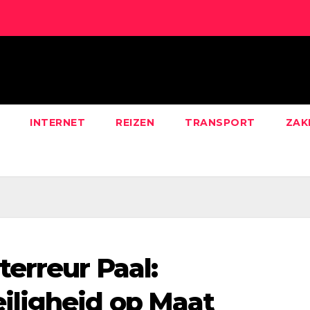
INTERNET
REIZEN
TRANSPORT
ZAK
erreur Paal:
iligheid op Maat